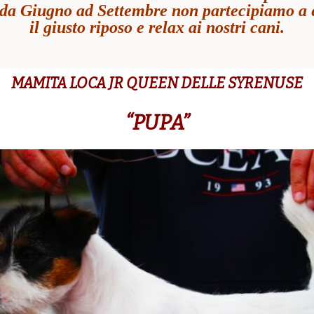
 da Giugno ad Settembre non partecipiamo a ev
il giusto riposo e relax ai nostri cani.
MAMITA LOCA JR QUEEN DELLE SYRENUSE
“PUPA”