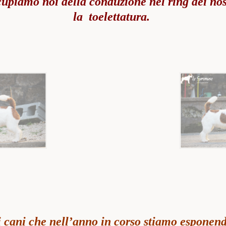
ccupiamo noi della conduzione nel ring dei no
la toelettatura.
i cani che nell’anno in corso stiamo esponend