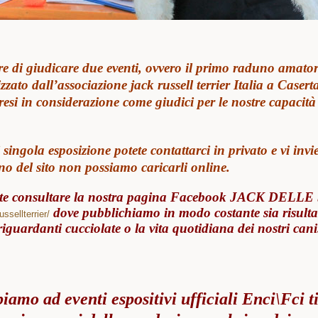
 di giudicare due eventi, ovvero il primo raduno amatoria
ato dall’associazione jack russell terrier Italia a Casert
presi in considerazione come giudici per le nostre capacità
i singola esposizione potete contattarci in privato e vi invie
rno del sito non possiamo caricarli online.
ete consultare la nostra pagina Facebook JACK DEL
dove pubblichiamo in modo costante sia risultat
sellterrier/
riguardanti cucciolate o la vita quotidiana dei nostri cani
amo ad eventi espositivi ufficiali Enci\Fci ti