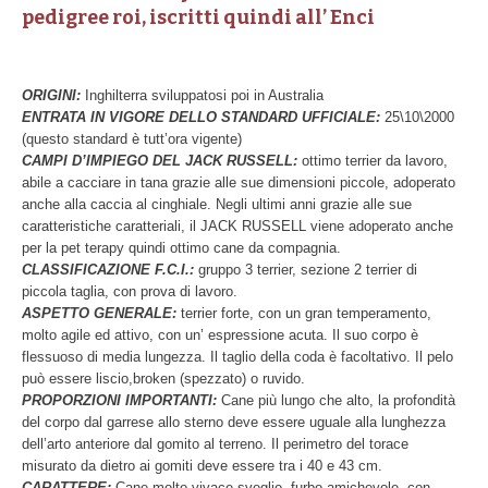
pedigree roi, iscritti quindi all’ Enci
ORIGINI:
Inghilterra sviluppatosi poi in Australia
ENTRATA IN VIGORE DELLO STANDARD UFFICIALE:
25\10\2000
(questo standard è tutt’ora vigente)
CAMPI D’IMPIEGO DEL JACK RUSSELL:
ottimo terrier da lavoro,
abile a cacciare in tana grazie alle sue dimensioni piccole, adoperato
anche alla caccia al cinghiale. Negli ultimi anni grazie alle sue
caratteristiche caratteriali, il JACK RUSSELL viene adoperato anche
per la pet terapy quindi ottimo cane da compagnia.
CLASSIFICAZIONE F.C.I.:
gruppo 3 terrier, sezione 2 terrier di
piccola taglia, con prova di lavoro.
ASPETTO GENERALE:
terrier forte, con un gran temperamento,
molto agile ed attivo, con un’ espressione acuta. Il suo corpo è
flessuoso di media lungezza. Il taglio della coda è facoltativo. Il pelo
può essere liscio,broken (spezzato) o ruvido.
PROPORZIONI IMPORTANTI:
Cane più lungo che alto, la profondità
del corpo dal garrese allo sterno deve essere uguale alla lunghezza
dell’arto anteriore dal gomito al terreno. Il perimetro del torace
misurato da dietro ai gomiti deve essere tra i 40 e 43 cm.
CARATTERE:
Cane molto vivace,sveglio, furbo,amichevole, con