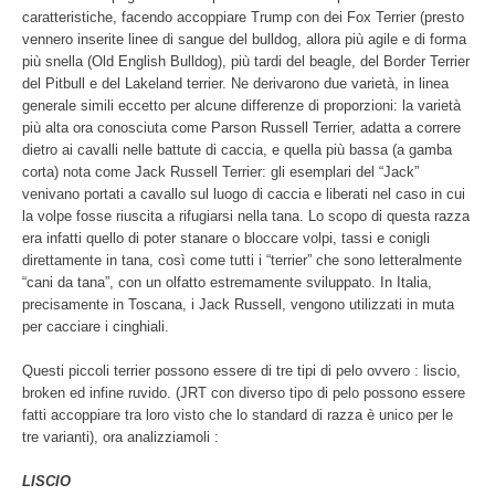
caratteristiche, facendo accoppiare Trump con dei Fox Terrier (presto
vennero inserite linee di sangue del bulldog, allora più agile e di forma
più snella (Old English Bulldog), più tardi del beagle, del Border Terrier
del Pitbull e del Lakeland terrier. Ne derivarono due varietà, in linea
generale simili eccetto per alcune differenze di proporzioni: la varietà
più alta ora conosciuta come Parson Russell Terrier, adatta a correre
dietro ai cavalli nelle battute di caccia, e quella più bassa (a gamba
corta) nota come Jack Russell Terrier: gli esemplari del “Jack”
venivano portati a cavallo sul luogo di caccia e liberati nel caso in cui
la volpe fosse riuscita a rifugiarsi nella tana. Lo scopo di questa razza
era infatti quello di poter stanare o bloccare volpi, tassi e conigli
direttamente in tana, così come tutti i “terrier” che sono letteralmente
“cani da tana”, con un olfatto estremamente sviluppato. In Italia,
precisamente in Toscana, i Jack Russell, vengono utilizzati in muta
per cacciare i cinghiali.
Questi piccoli terrier possono essere di tre tipi di pelo ovvero : liscio,
broken ed infine ruvido. (JRT con diverso tipo di pelo possono essere
fatti accoppiare tra loro visto che lo standard di razza è unico per le
tre varianti), ora analizziamoli :
LISCIO