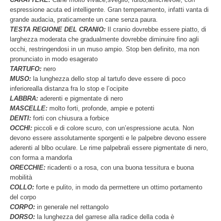
espressione acuta ed intelligente. Gran temperamento, infatti vanta di
grande audacia, praticamente un cane senza paura.
TESTA REGIONE DEL CRANIO:
Il cranio dovrebbe essere piatto, di
larghezza moderata che gradualmente dovrebbe diminuire fino agli
occhi, restringendosi in un muso ampio. Stop ben definito, ma non
pronunciato in modo esagerato
TARTUFO:
nero
MUSO:
la lunghezza dello stop al tartufo deve essere di poco
inferiorealla distanza fra lo stop e l’ocipite
LABBRA:
aderenti e pigmentate di nero
MASCELLE:
molto forti, profonde, ampie e potenti
DENTI:
forti con chiusura a forbice
OCCHI:
piccoli e di colore scuro, con un’espressione acuta. Non
devono essere assolutamente sporgenti e le palpebre devono essere
aderenti al blbo oculare. Le rime palpebrali essere pigmentate di nero,
con forma a mandorla
ORECCHIE:
ricadenti o a rosa, con una buona tessitura e buona
mobilità
COLLO:
forte e pulito, in modo da permettere un ottimo portamento
del corpo
CORPO:
in generale nel rettangolo
DORSO:
la lunghezza del garrese alla radice della coda è