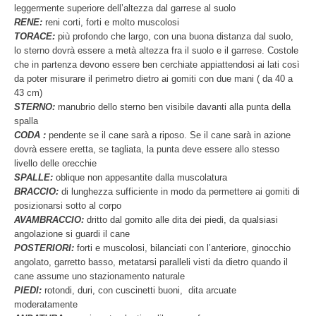
leggermente superiore dell’altezza dal garrese al suolo
RENE:
reni corti, forti e molto muscolosi
TORACE:
più profondo che largo, con una buona distanza dal suolo,
lo sterno dovrà essere a metà altezza fra il suolo e il garrese. Costole
che in partenza devono essere ben cerchiate appiattendosi ai lati così
da poter misurare il perimetro dietro ai gomiti con due mani ( da 40 a
43 cm)
STERNO:
manubrio dello sterno ben visibile davanti alla punta della
spalla
CODA :
pendente se il cane sarà a riposo. Se il cane sarà in azione
dovrà essere eretta, se tagliata, la punta deve essere allo stesso
livello delle orecchie
SPALLE:
oblique non appesantite dalla muscolatura
BRACCIO:
di lunghezza sufficiente in modo da permettere ai gomiti di
posizionarsi sotto al corpo
AVAMBRACCIO:
dritto dal gomito alle dita dei piedi, da qualsiasi
angolazione si guardi il cane
POSTERIORI:
forti e muscolosi, bilanciati con l’anteriore, ginocchio
angolato, garretto basso, metatarsi paralleli visti da dietro quando il
cane assume uno stazionamento naturale
PIEDI:
rotondi, duri, con cuscinetti buoni, dita arcuate
moderatamente