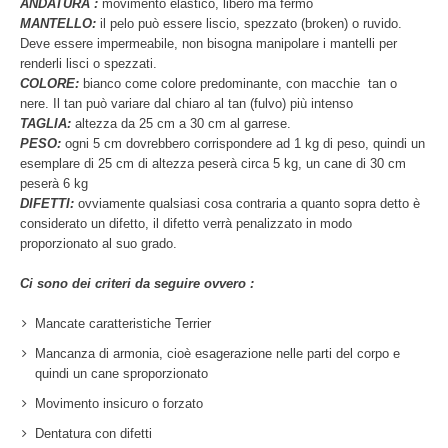
ANDATURA :
movimento elastico, libero ma fermo
MANTELLO:
il pelo può essere liscio, spezzato (broken) o ruvido.
Deve essere impermeabile, non bisogna manipolare i mantelli per
renderli lisci o spezzati.
COLORE:
bianco come colore predominante, con macchie tan o
nere. Il tan può variare dal chiaro al tan (fulvo) più intenso
TAGLIA:
altezza da 25 cm a 30 cm al garrese.
PESO:
ogni 5 cm dovrebbero corrispondere ad 1 kg di peso, quindi un
esemplare di 25 cm di altezza peserà circa 5 kg, un cane di 30 cm
peserà 6 kg
DIFETTI:
ovviamente qualsiasi cosa contraria a quanto sopra detto è
considerato un difetto, il difetto verrà penalizzato in modo
proporzionato al suo grado.
Ci sono dei criteri da seguire ovvero :
Mancate caratteristiche Terrier
Mancanza di armonia, cioè esagerazione nelle parti del corpo e
quindi un cane sproporzionato
Movimento insicuro o forzato
Dentatura con difetti