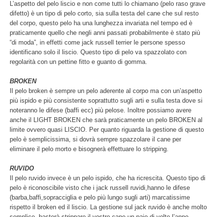
L’aspetto del pelo liscio e non come tutti lo chiamano (pelo raso grave
difetto) è un tipo di pelo corto, sia sulla testa del cane che sul resto
del corpo, questo pelo ha una lunghezza invariata nel tempo ed è
praticamente quello che negli anni passati probabilmente è stato più
“di moda”, in effetti come jack russell terrier le persone spesso
identificano solo il liscio. Questo tipo di pelo va spazzolato con
regolarità con un pettine fitto e guanto di gomma.
BROKEN
Il pelo broken è sempre un pelo aderente al corpo ma con un’aspetto
più ispido e più consistente soprattutto sugli arti e sulla testa dove si
noteranno le difese (baffi ecc) più pelose. Inoltre possiamo avere
anche il LIGHT BROKEN che sarà praticamente un pelo BROKEN al
limite ovvero quasi LISCIO. Per quanto riguarda la gestione di questo
pelo è semplicissima, si dovrà sempre spazzolare il cane per
eliminare il pelo morto e bisognerà effettuare lo stripping.
RUVIDO
Il pelo ruvido invece è un pelo ispido, che ha ricrescita. Questo tipo di
pelo è riconoscibile visto che i jack russell ruvidi,hanno le difese
(barba,baffi,sopracciglia e pelo più lungo sugli arti) marcatissime
rispetto il broken ed il liscio. La gestione sul jack ruvido è anche molto
semplice, basterà strippare il vostro cane un paio di volte l’anno,