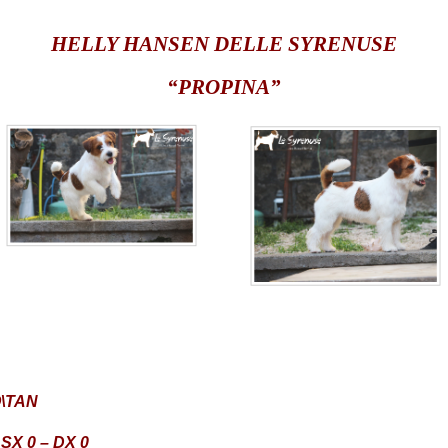
HELLY HANSEN DELLE SYRENUSE
“PROPINA”
O\TAN
SX 0 – DX 0